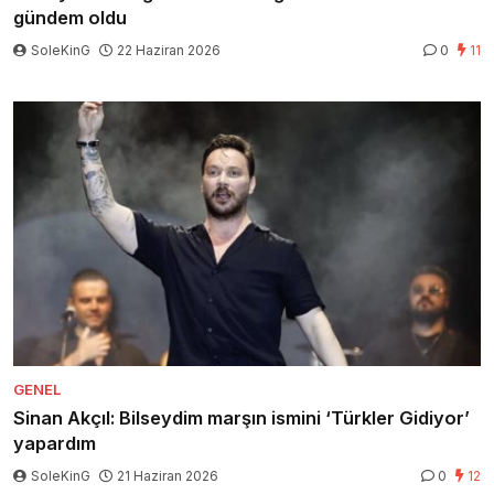
gündem oldu
SoleKinG
22 Haziran 2026
0
11
GENEL
Sinan Akçıl: Bilseydim marşın ismini ‘Türkler Gidiyor’
yapardım
SoleKinG
21 Haziran 2026
0
12