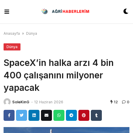
Skip
to
content
Anasayfa
»
Dünya
Dünya
SpaceX’in halka arzı 4 bin
400 çalışanını milyoner
yapacak
SoleKinG
-
12 Haziran 2026
12
0