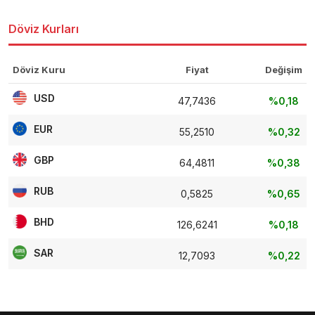
Döviz Kurları
Döviz Kuru
Fiyat
Değişim
USD
47,7436
%0,18
EUR
55,2510
%0,32
GBP
64,4811
%0,38
RUB
0,5825
%0,65
BHD
126,6241
%0,18
SAR
12,7093
%0,22