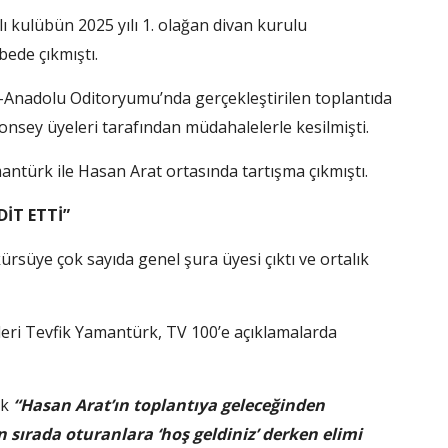
ı kulübün 2025 yılı 1. olağan divan kurulu
ede çıkmıştı.
ı-Anadolu Oditoryumu’nda gerçekleştirilen toplantıda
konsey üyeleri tarafından müdahalelerle kesilmişti.
antürk ile Hasan Arat ortasında tartışma çıkmıştı.
DİT ETTİ”
süye çok sayıda genel şura üyesi çıktı ve ortalık
eri Tevfik Yamantürk, TV 100’e açıklamalarda
ak
“Hasan Arat’ın toplantıya geleceğinden
sırada oturanlara ‘hoş geldiniz’ derken elimi