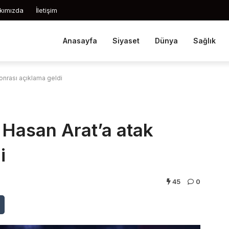
kımızda
İletişim
Anasayfa
Siyaset
Dünya
Sağlık
onrası açıklama geldi
 Hasan Arat’a atak
i
45
0