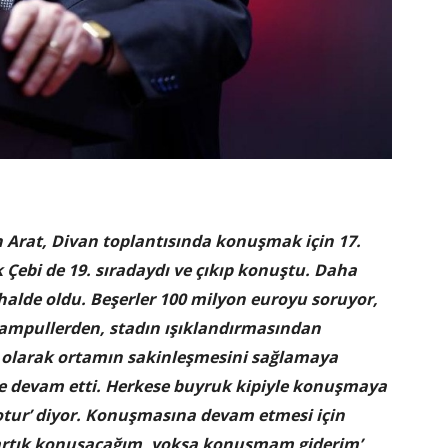
 Arat, Divan toplantısında konuşmak için 17.
k Çebi de 19. sıradaydı ve çıkıp konuştu. Daha
halde oldu. Beşerler 100 milyon euroyu soruyor,
e ampullerden, stadın ışıklandırmasından
 olarak ortamın sakinleşmesini sağlamaya
ye devam etti. Herkese buyruk kipiyle konuşmaya
 ‘otur’ diyor. Konuşmasına devam etmesi için
n artık konuşacağım, yoksa konuşmam giderim’