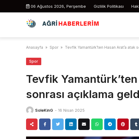
Skip
06 Ağustos 2026, Perşembe
Gizlilik Politikası
Hak
to
content
Anasayfa
»
Spor
»
Tevfik Yamantürk’ten Hasan Arat’a atak s
Spor
Tevfik Yamantürk’ten
sonrası açıklama geld
SoleKinG
-
16 Nisan 2025