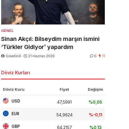
GENEL
Sinan Akçıl: Bilseydim marşın ismini
‘Türkler Gidiyor’ yapardım
SoleKinG
21 Haziran 2026
0
11
Döviz Kurları
Döviz Kuru
Fiyat
Değişim
USD
47,5991
%0,05
EUR
54,9624
%-0,11
GBP
64,2157
%0,13