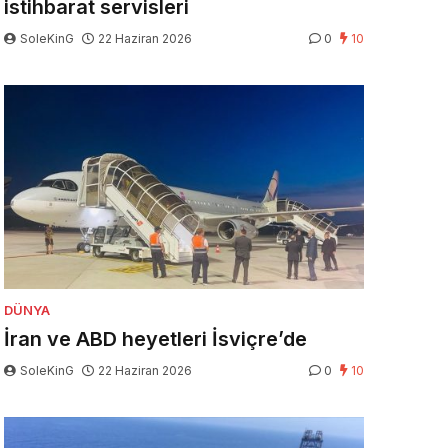
istihbarat servisleri
SoleKinG
22 Haziran 2026
0
10
DÜNYA
İran ve ABD heyetleri İsviçre’de
SoleKinG
22 Haziran 2026
0
10