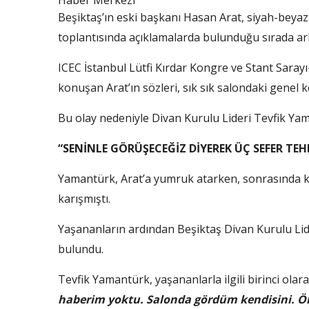
Haber Merkezi
Beşiktaş’ın eski başkanı Hasan Arat, siyah-beyazl
toplantısında açıklamalarda bulunduğu sırada arb
ICEC İstanbul Lütfi Kırdar Kongre ve Stant Saray
konuşan Arat’ın sözleri, sık sık salondaki genel 
Bu olay nedeniyle Divan Kurulu Lideri Tevfik Yam
“SENİNLE GÖRÜŞECEĞİZ DİYEREK ÜÇ SEFER TEH
Yamantürk, Arat’a yumruk atarken, sonrasında kür
karışmıştı.
Yaşananların ardından Beşiktaş Divan Kurulu Lid
bulundu.
Tevfik Yamantürk, yaşananlarla ilgili birinci olar
haberim yoktu. Salonda gördüm kendisini. Ön 