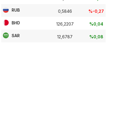
RUB
0,5846
%-0,27
BHD
126,2207
%0,04
SAR
12,6787
%0,08