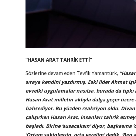
“HASAN ARAT TAHRİK ETTİ”
Sözlerine devam eden Tevfik Yamantürk,
“Hasan
sıraya kendini yazdırmış. Eski lider Ahmet Işı
evvelki uygulamalar nasılsa, burada da tıpkı 
Hasan Arat milletin aklıyla dalga geçer üzer
bahsediyor. Bu yüzden reaksiyon oldu. Divan
çalışırken Hasan Arat, insanları tahrik etme
başladı. Birine ‘susacaksın’ diyor, başkasına
‘Ortam sakinleşsin, orta verelim’ dedik. ‘Be