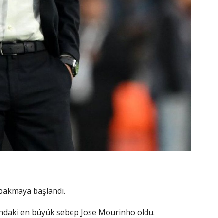
bakmaya başlandı.
ındaki en büyük sebep Jose Mourinho oldu.