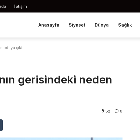
zda
İletişim
Anasayfa
Siyaset
Dünya
Sağlık
en ortaya çıktı
şının gerisindeki neden
52
0