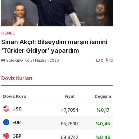
GENEL
Sinan Akçıl: Bilseydim marşın ismini
‘Türkler Gidiyor’ yapardım
SoleKinG
21 Haziran 2026
0
12
Döviz Kurları
Döviz Kuru
Fiyat
Değişim
USD
47,7054
%0,17
EUR
55,2639
%0,45
GBP
64,4742
%0,46