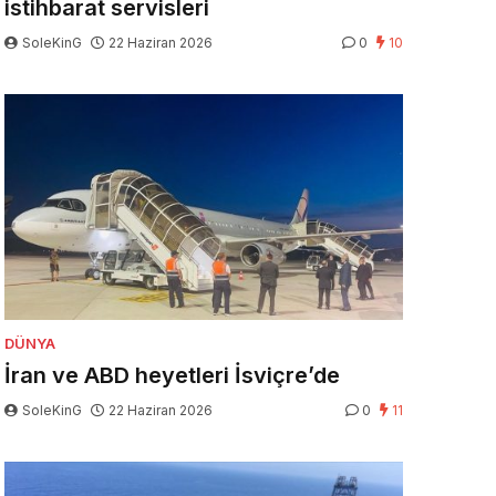
istihbarat servisleri
SoleKinG
22 Haziran 2026
0
10
DÜNYA
İran ve ABD heyetleri İsviçre’de
SoleKinG
22 Haziran 2026
0
11