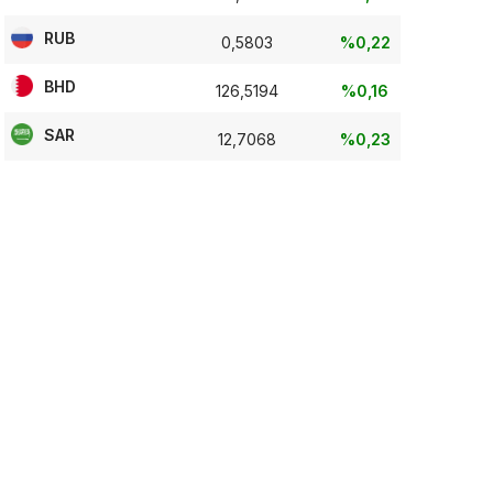
RUB
0,5803
%0,22
BHD
126,5194
%0,16
SAR
12,7068
%0,23