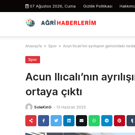
Skip
07 Ağustos 2026, Cuma
Gizlilik Politikası
Hakkımı
to
content
Anasayfa
»
Spor
»
Acun Ilıcalı’nın ayrılışının gerisindeki ned
Spor
Acun Ilıcalı’nın ayrılı
ortaya çıktı
SoleKinG
-
13 Haziran 2025