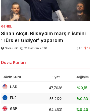
GENEL
Sinan Akçıl: Bilseydim marşın ismini
‘Türkler Gidiyor’ yapardım
SoleKinG
21 Haziran 2026
0
12
Döviz Kurları
Döviz Kuru
Fiyat
Değişim
USD
47,7038
%0,15
EUR
55,2122
%0,33
GBP
64,4631
%0,40