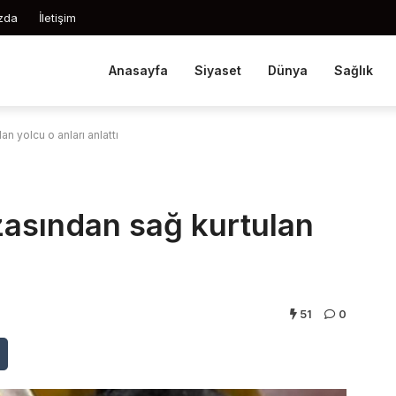
zda
İletişim
Anasayfa
Siyaset
Dünya
Sağlık
n yolcu o anları anlattı
zasından sağ kurtulan
51
0