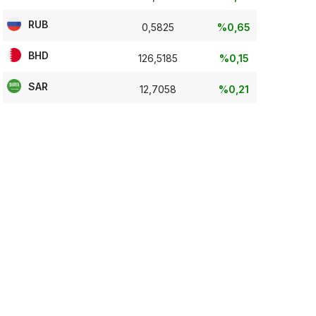
RUB
0,5825
%0,65
BHD
126,5185
%0,15
SAR
12,7058
%0,21