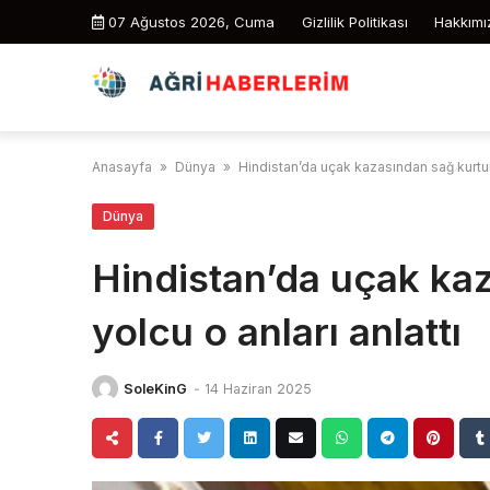
Skip
07 Ağustos 2026, Cuma
Gizlilik Politikası
Hakkımı
to
content
Anasayfa
»
Dünya
»
Hindistan’da uçak kazasından sağ kurtula
Dünya
Hindistan’da uçak ka
yolcu o anları anlattı
SoleKinG
-
14 Haziran 2025