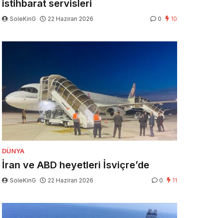
istihbarat servisleri
SoleKinG
22 Haziran 2026
0
10
DÜNYA
İran ve ABD heyetleri İsviçre’de
SoleKinG
22 Haziran 2026
0
11