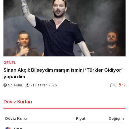
GENEL
Sinan Akçıl: Bilseydim marşın ismini ‘Türkler Gidiyor’
yapardım
SoleKinG
21 Haziran 2026
0
12
Döviz Kurları
Döviz Kuru
Fiyat
Değişim