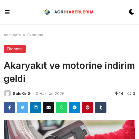
Skip
to
content
Anasayfa
»
Ekonomi
Ekonomi
Akaryakıt ve motorine indirim
geldi
SoleKinG
-
3 Haziran 2026
14
0