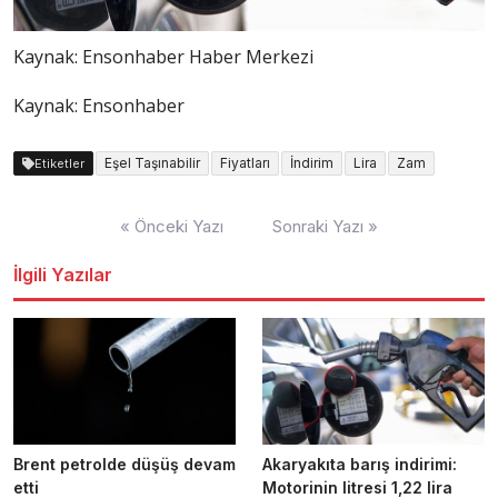
Kaynak:
Ensonhaber Haber Merkezi
Kaynak: Ensonhaber
Eşel Taşınabilir
Fiyatları
İndirim
Lira
Zam
Etiketler
Yazı
« Önceki Yazı
Sonraki Yazı »
dolaşımı
İlgili Yazılar
Brent petrolde düşüş devam
Akaryakıta barış indirimi:
etti
Motorinin litresi 1,22 lira