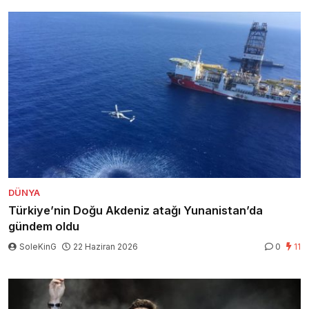
DÜNYA
Türkiye’nin Doğu Akdeniz atağı Yunanistan’da
gündem oldu
SoleKinG
22 Haziran 2026
0
11