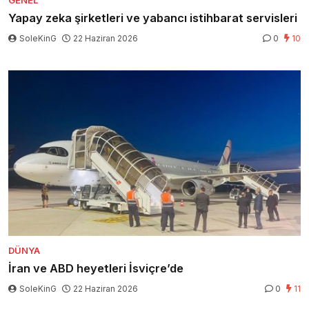
GENEL
Yapay zeka şirketleri ve yabancı istihbarat servisleri
SoleKinG
22 Haziran 2026
0
10
DÜNYA
İran ve ABD heyetleri İsviçre’de
SoleKinG
22 Haziran 2026
0
11