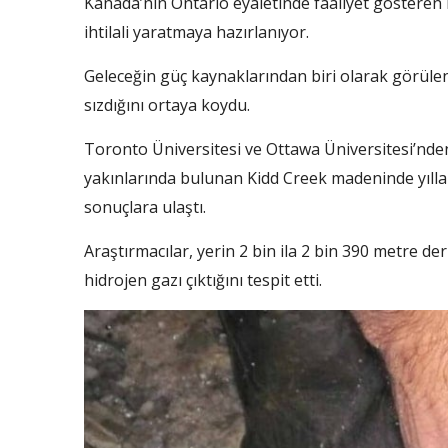
Kanada’nın Ontario eyaletinde faaliyet gösteren 
ihtilali yaratmaya hazırlanıyor.
Geleceğin güç kaynaklarından biri olarak görülen
sızdığını ortaya koydu.
Toronto Üniversitesi ve Ottawa Üniversitesi’nden
yakınlarında bulunan Kidd Creek madeninde yıllar
sonuçlara ulaştı.
Araştırmacılar, yerin 2 bin ila 2 bin 390 metre d
hidrojen gazı çıktığını tespit etti.