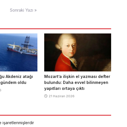
Sonraki Yazı »
ğu Akdeniz atağı
Mozart’a ilişkin el yazması defter
 gündem oldu
bulundu: Daha evvel bilinmeyen
yapıtları ortaya çıktı
6
21 Haziran 2026
e işaretlenmişlerdir