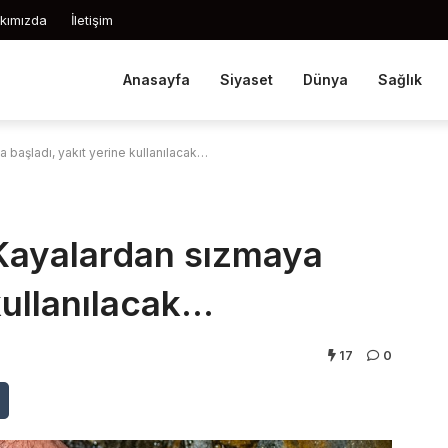
kımızda
İletişim
Anasayfa
Siyaset
Dünya
Sağlık
 başladı, yakıt yerine kullanılacak…
Kayalardan sızmaya
kullanılacak…
17
0