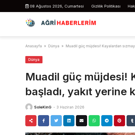
Skip
08 Ağustos 2026, Cumartesi
Gizlilik Politikası
Hak
to
content
Anasayfa
»
Dünya
»
Muadil güç müjdesi! Kayalardan sızmaya
Dünya
Muadil güç müjdesi! 
başladı, yakıt yerine 
SoleKinG
-
3 Haziran 2026