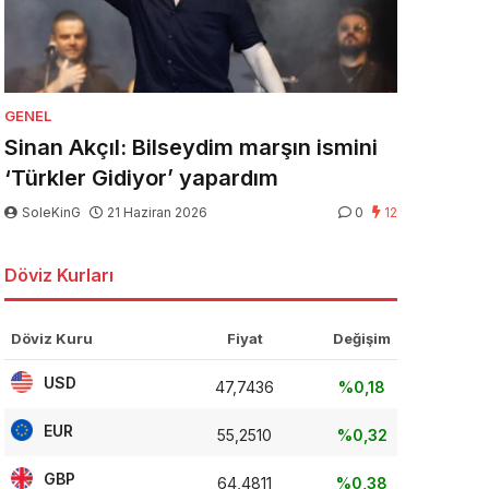
GENEL
Sinan Akçıl: Bilseydim marşın ismini
‘Türkler Gidiyor’ yapardım
SoleKinG
21 Haziran 2026
0
12
Döviz Kurları
Döviz Kuru
Fiyat
Değişim
USD
47,7436
%0,18
EUR
55,2510
%0,32
GBP
64,4811
%0,38