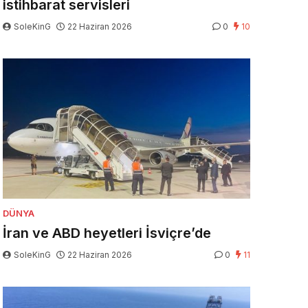
istihbarat servisleri
SoleKinG
22 Haziran 2026
0
10
DÜNYA
İran ve ABD heyetleri İsviçre’de
SoleKinG
22 Haziran 2026
0
11