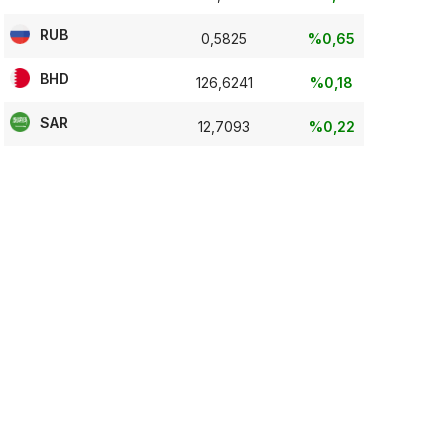
RUB
0,5825
%0,65
BHD
126,6241
%0,18
SAR
12,7093
%0,22