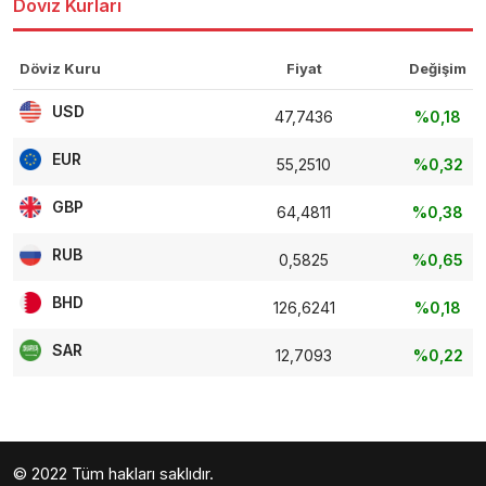
Döviz Kurları
Döviz Kuru
Fiyat
Değişim
USD
47,7436
%0,18
EUR
55,2510
%0,32
GBP
64,4811
%0,38
RUB
0,5825
%0,65
BHD
126,6241
%0,18
SAR
12,7093
%0,22
© 2022 Tüm hakları saklıdır.