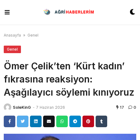
Skip
to
content
Anasayfa
»
Genel
Genel
Ömer Çelik’ten ‘Kürt kadın’
fıkrasına reaksiyon:
Aşağılayıcı söylemi kınıyoruz
SoleKinG
-
7 Haziran 2026
17
0