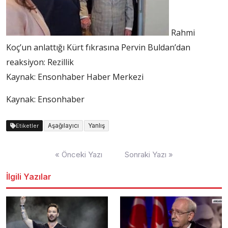
Rahmi
Koç’un anlattığı Kürt fıkrasına Pervin Buldan’dan
reaksiyon: Rezillik
Kaynak:
Ensonhaber Haber Merkezi
Kaynak: Ensonhaber
Aşağılayıcı
Yanlış
Etiketler
Yazı
« Önceki Yazı
Sonraki Yazı »
dolaşımı
İlgili Yazılar