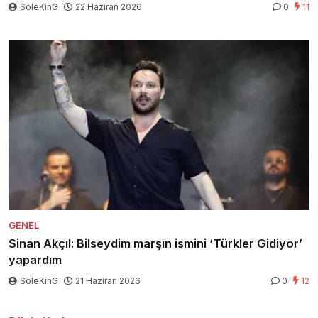
SoleKinG
22 Haziran 2026
0
11
GENEL
Sinan Akçıl: Bilseydim marşın ismini ‘Türkler Gidiyor’
yapardım
SoleKinG
21 Haziran 2026
0
12